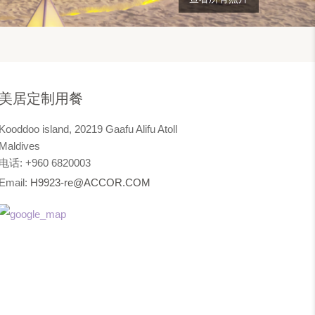
美居定制用餐
Kooddoo island, 20219 Gaafu Alifu Atoll
Maldives
电话: +960 6820003
Email:
H9923-re@ACCOR.COM