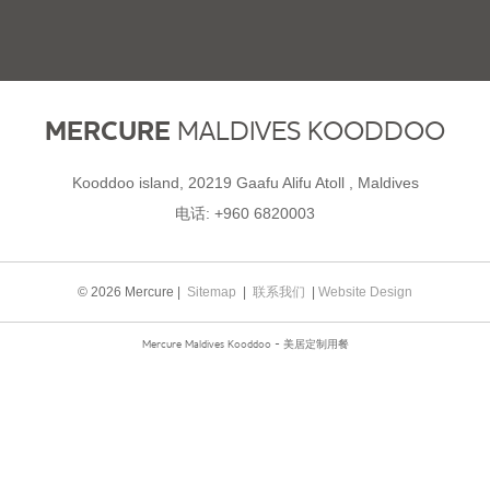
MERCURE
MALDIVES KOODDOO
Kooddoo island, 20219 Gaafu Alifu Atoll , Maldives
电话:
+960 6820003
© 2026 Mercure |
Sitemap
|
联系我们
|
Website Design
Mercure Maldives Kooddoo - 美居定制用餐