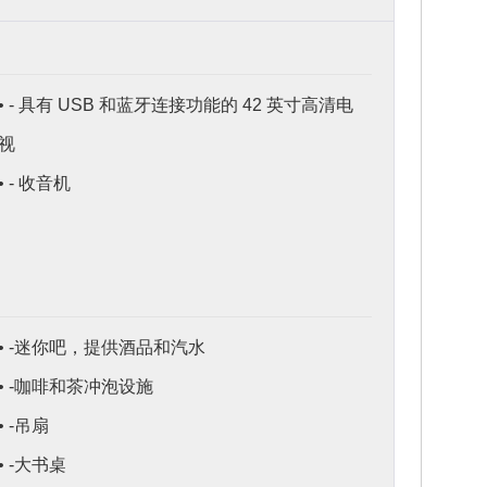
• - 具有 USB 和蓝牙连接功能的 42 英寸高清电
视
• - 收音机
• -迷你吧，提供酒品和汽水
• -咖啡和茶冲泡设施
• -吊扇
• -大书桌