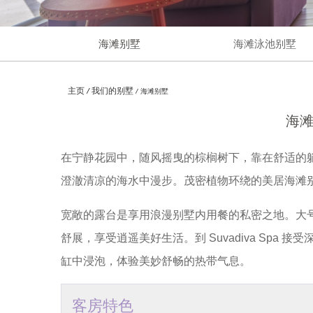
海滩别墅
海滩泳池别墅
主页
我们的别墅
海滩别墅
海
在宁静花园中，随风摇曳的棕榈树下，靠在舒适的
澄澈清凉的海水中漫步。茂密植物环绕的美居海滩
宽敞的露台是享用浪漫别墅内用餐的私密之地。大号
舒展，享受逍遥美好生活。到 Suvadiva Spa
缸中浸泡，体验美妙舒畅的热带气息。
客房特色